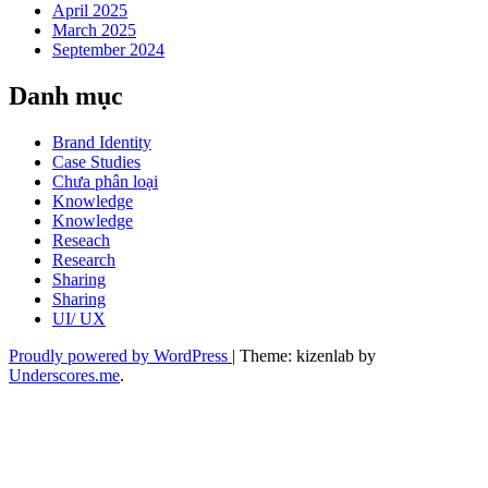
April 2025
March 2025
September 2024
Danh mục
Brand Identity
Case Studies
Chưa phân loại
Knowledge
Knowledge
Reseach
Research
Sharing
Sharing
UI/ UX
Proudly powered by WordPress
|
Theme: kizenlab by
Underscores.me
.