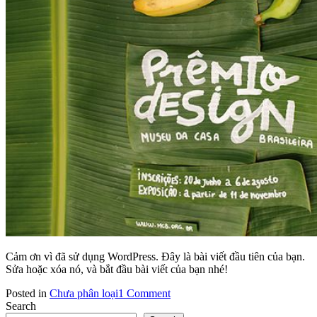
Cảm ơn vì đã sử dụng WordPress. Đây là bài viết đầu tiên của bạn.
Sửa hoặc xóa nó, và bắt đầu bài viết của bạn nhé!
on
Posted in
Chưa phân loại
1 Comment
Chào
Search