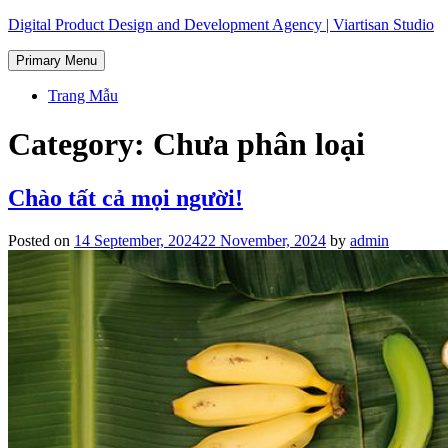
Skip
Digital Product Design and Development Agency | Viartisan Studio
to
content
Primary Menu
Trang Mẫu
Category:
Chưa phân loại
Chào tất cả mọi người!
Posted on
14 September, 2024
22 November, 2024
by
admin