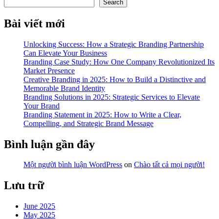
tất
Search
cả
mọi
Bài viết mới
người!
Unlocking Success: How a Strategic Branding Partnership
Can Elevate Your Business
Branding Case Study: How One Company Revolutionized Its
Market Presence
Creative Branding in 2025: How to Build a Distinctive and
Memorable Brand Identity
Branding Solutions in 2025: Strategic Services to Elevate
Your Brand
Branding Statement in 2025: How to Write a Clear,
Compelling, and Strategic Brand Message
Bình luận gần đây
Một người bình luận WordPress
on
Chào tất cả mọi người!
Lưu trữ
June 2025
May 2025